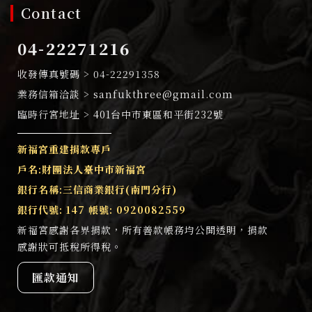
Contact
04-22271216
04-22291358
sanfukthree@gmail.com
401台中市東區和平街232號
新福宮重建捐款專戶
戶名:財團法人臺中市新福宮
銀行名稱:三信商業銀行(南門分行)
銀行代號: 147 帳號: 0920082559
新福宮感謝各界捐款，所有善款帳務均公開透明，捐款
感謝狀可抵稅所得稅。
匯款通知