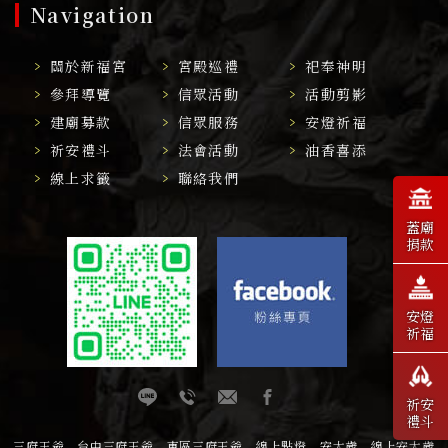
Navigation
關於新福宮
宮殿巡禮
祀奉神明
參拜導覽
信眾活動
活動剪影
建廟募款
信眾服務
安燈祈福
祈安禮斗
法會活動
油香喜添
線上求籤
聯絡我們
蓋廟
捐款
安燈
祈福
祈安
禮斗
三府王爺
台中三府王爺
東區三府王爺
線上點燈
安太歲
線上安太歲