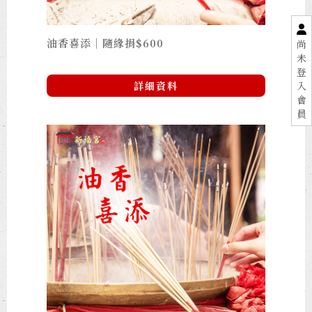
油香喜添｜隨緣捐$600
尚
未
登
入
詳細資料
會
員