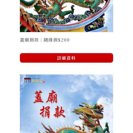
蓋廟捐款｜隨緣捐$200
詳細資料