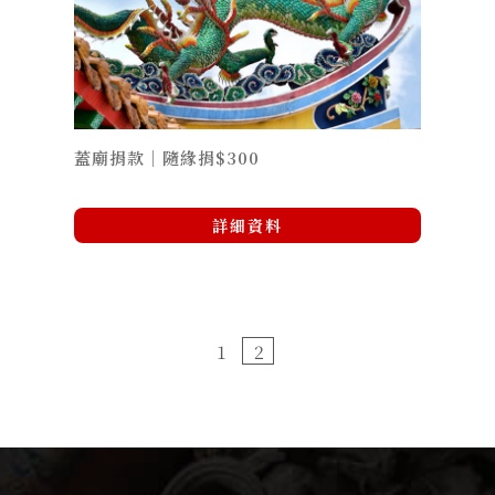
蓋廟捐款｜隨緣捐$300
詳細資料
1
2