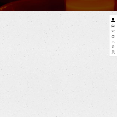
尚
未
登
入
會
員