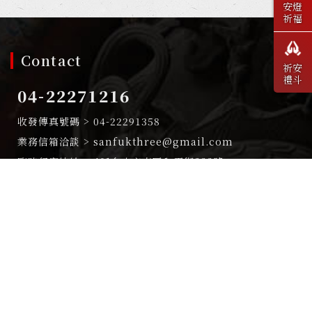
安燈
祈福
Contact
祈安
禮斗
04-22271216
04-22291358
sanfukthree@gmail.com
401台中市東區和平街232號
新福宮重建捐款專戶
戶名:財團法人臺中市新福宮
銀行名稱:三信商業銀行(南門分行)
銀行代號: 147 帳號: 0920082559
新福宮感謝各界捐款，所有善款帳務均公開透明，捐款
感謝狀可抵稅所得稅。