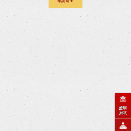
蓋廟
捐款