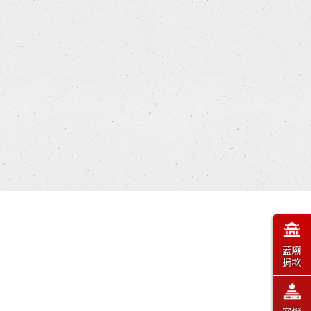
蓋廟
捐款
安燈