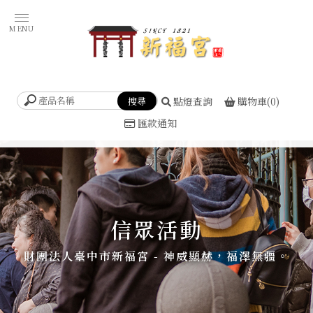
點燈查詢
購物車(0)
匯款通知
信眾活動