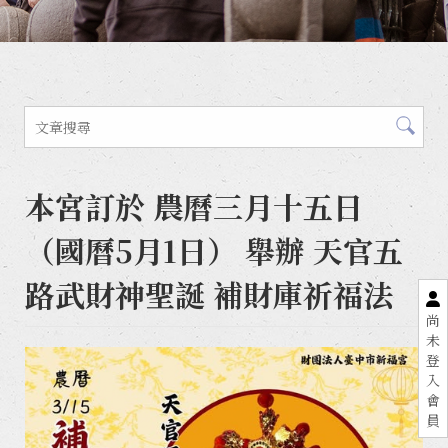
本宮訂於 農曆三月十五日
（國曆5月1日） 舉辦 天官五
路武財神聖誕 補財庫祈福法
尚
未
登
入
會
員