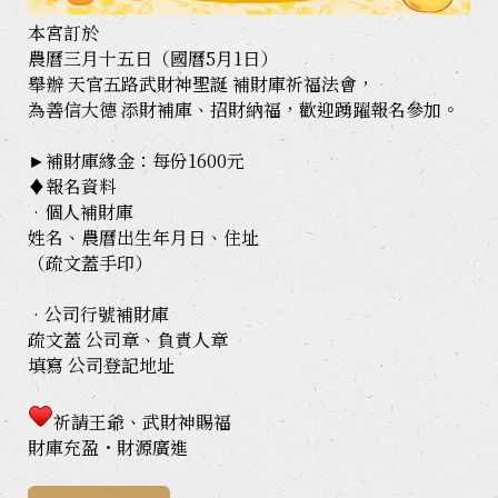
本宮訂於
農曆三月十五日（國曆5月1日）
舉辦 天官五路武財神聖誕 補財庫祈福法會，
為善信大德 添財補庫、招財納福，歡迎踴躍報名參加。
►補財庫緣金：每份1600元
♦報名資料
•個人補財庫
姓名、農曆出生年月日、住址
（疏文蓋手印）
•公司行號補財庫
疏文蓋 公司章、負責人章
填寫 公司登記地址
祈請王爺、武財神賜福
財庫充盈・財源廣進