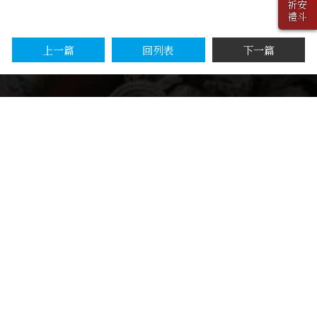
祈安
禮斗
上一篇
回列表
下一篇
Contact
04-22271216
04-22291358
sanfukthree@gmail.com
401台中市東區和平街232號
新福宮重建捐款專戶
戶名:財團法人臺中市新福宮
銀行名稱:三信商業銀行(南門分行)