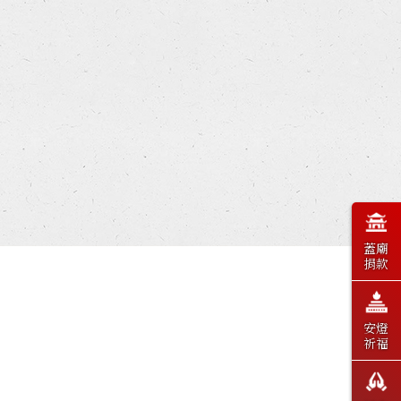
蓋廟
捐款
安燈
祈福