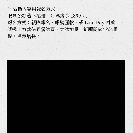
✨ 活動內容與報名方式
限量 330 盞幸福燈，每盞緣金 1899 元。
報名方式：親臨報名、帳號匯款、或 Line Pay 付款。
誠邀十方善信同霑法喜，共沐神恩，祈願闔家平安順
遂，福慧增長。