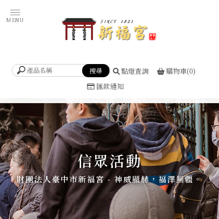
點燈查詢
購物車(0)
匯款通知
信眾活動