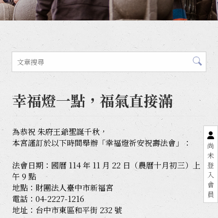
幸福燈一點，福氣直接滿
為恭祝 朱府王爺聖誕千秋，
本宮謹訂於以下時間舉辦「幸福燈祈安祝壽法會」：
尚
未
法會日期：國曆 114 年 11 月 22 日（農曆十月初三）上
登
入
午 9 點
會
地點：財團法人臺中市新福宮
員
電話：04-2227-1216
地址：台中市東區和平街 232 號